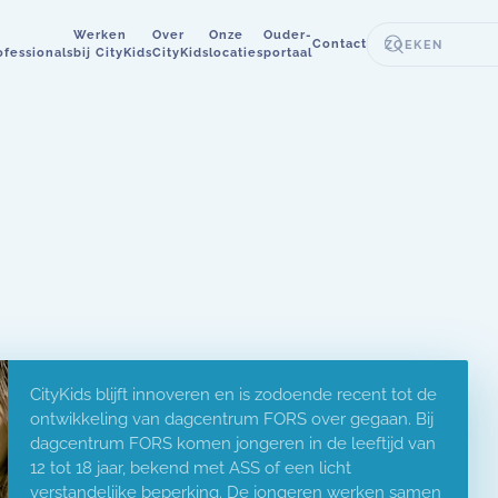
Werken
Over
Onze
Ouder-
Contact
ofessionals
bij CityKids
CityKids
locaties
portaal
CityKids blijft innoveren en is zodoende recent tot de
ontwikkeling van dagcentrum FORS over gegaan. Bij
dagcentrum FORS komen jongeren in de leeftijd van
12 tot 18 jaar, bekend met ASS of een licht
verstandelijke beperking. De jongeren werken samen