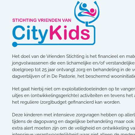
Het doel van de Vrienden Stichting is het financieel en ma
jongvolwassenen die een lichamelijke en/of verstandelijk
doelgroep tot 25 jaar ontvangt zorg en behandeling in de 
dagverblijven of in De Pastorie, het beschermd wooninitiatie
Het gaat hierbij niet om exploitatiedoeleinden op te vang
uitjes en (ontwikkelingsgerichte) activiteiten en tevens he
het reguliere (zorg)budget gefinancierd kan worden.
Deze kinderen met intensieve zorgvragen hebben op allerle
tijdens de dagopvang en dagelijkse behandeling maar ook 
extra alert moeten zijn om de veiligheid en ontwikkeling v
intensieve verantwoordelijkheid waar niet alleen de medew