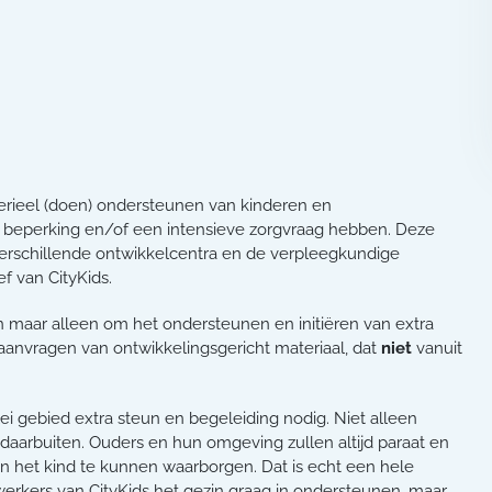
terieel (doen) ondersteunen van kinderen en
e beperking en/of een intensieve zorgvraag hebben. Deze
verschillende ontwikkelcentra en de verpleegkundige
f van CityKids.
en maar alleen om het ondersteunen en initiëren van extra
t aanvragen van ontwikkelingsgericht materiaal, dat
niet
vanuit
i gebied extra steun en begeleiding nodig. Niet alleen
daarbuiten. Ouders en hun omgeving zullen altijd paraat en
an het kind te kunnen waarborgen. Dat is echt een hele
erkers van CityKids het gezin graag in ondersteunen, maar