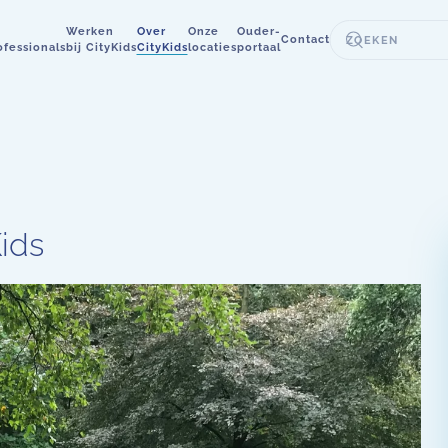
Werken
Over
Onze
Ouder-
Contact
ofessionals
bij CityKids
CityKids
locaties
portaal
Kids