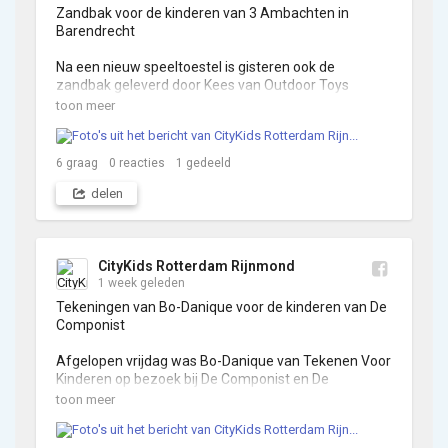
Zandbak voor de kinderen van 3 Ambachten in 
Barendrecht

Na een nieuw speeltoestel is gisteren ook de 
zandbak geleverd door Kees van Outdoor Toys 
Krimpen, met hulp van zijn zoons. 

toon meer
De zandbak met hoes is gesponsord door Stichting 
Pallieter.

6
graag
0
reacties
1
gedeeld
De kinderen kunnen nu met dit mooie weer volop 
genieten: klimmen, glijden, schommelen en heerlijk in 
delen
het zand spelen.
CityKids Rotterdam Rijnmond
1 week geleden
Tekeningen van Bo-Danique voor de kinderen van De 
Componist

Afgelopen vrijdag was Bo-Danique van Tekenen Voor 
Kinderen op bezoek bij De Componist en De 
Uitvinders. 

toon meer
Hieronder haar verhaal bij de tekeningen voor De 