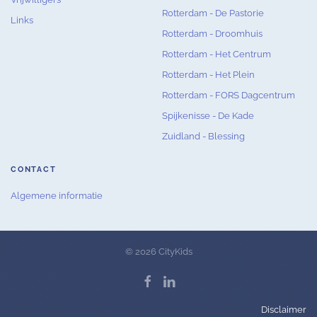
Rotterdam - De Pastorie
Links
Rotterdam - Droomhuis
Rotterdam - Het Centrum
Rotterdam - Het Plein
Rotterdam - FORS Dagcentrum
Spijkenisse - De Kade
Zuidland - Blessing
CONTACT
Algemene informatie
© 2026 CityKids
Disclaimer