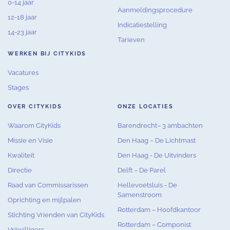
0-14 jaar
Aanmeldingsprocedure
12-18 jaar
Indicatiestelling
14-23 jaar
Tarieven
WERKEN BIJ CITYKIDS
Vacatures
Stages
OVER CITYKIDS
ONZE LOCATIES
Waarom CityKids
Barendrecht– 3 ambachten
Missie en Visie
Den Haag – De Lichtmast
Kwaliteit
Den Haag - De Uitvinders
Directie
Delft – De Parel
Raad van Commissarissen
Hellevoetsluis - De
Samenstroom
Oprichting en mijlpalen
Rotterdam – Hoofdkantoor
Stichting Vrienden van CityKids
Rotterdam – Componist
Vrijwilligers